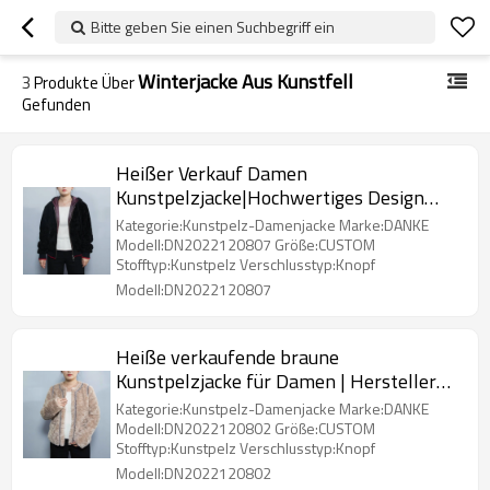
Bitte geben Sie einen Suchbegriff ein
Winterjacke Aus Kunstfell
3
Produkte Über
Gefunden
Heißer Verkauf Damen
Kunstpelzjacke|Hochwertiges Design
Herren Kunstpelzjacke Hersteller
Kategorie:Kunstpelz-Damenjacke Marke:DANKE
Modell:DN2022120807 Größe:CUSTOM
Stofftyp:Kunstpelz Verschlusstyp:Knopf
Modell:DN2022120807
Heiße verkaufende braune
Kunstpelzjacke für Damen | Hersteller
von maßgeschneiderten Damen-
Kategorie:Kunstpelz-Damenjacke Marke:DANKE
Kunstpelzjacken
Modell:DN2022120802 Größe:CUSTOM
Stofftyp:Kunstpelz Verschlusstyp:Knopf
Modell:DN2022120802