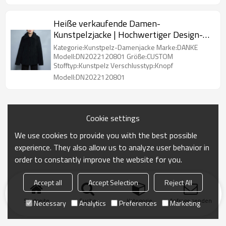
Heiße verkaufende Damen-
Kunstpelzjacke | Hochwertiger Design-
Hersteller von Kunstpelzjacken für
Kategorie:Kunstpelz-Damenjacke Marke:DANKE
Damen
Modell:DN2022120801 Größe:CUSTOM
Stofftyp:Kunstpelz Verschlusstyp:Knopf
Modell:DN2022120801
Cookie settings
We use cookies to provide you with the best possible
experience. They also allow us to analyze user behavior in
order to constantly improve the website for you.
Accept all
Accept Selection
Reject All
Startseite
Suche
Kategorie
Anfrage senden
Necessary
Analytics
Preferences
Marketing