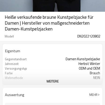
Heiße verkaufende braune Kunstpelzjacke für
Damen | Hersteller von maßgeschneiderten
Damen-Kunstpelzjacken
DN2022120802
Modell
Eigentum
Damen Kunstpelzjacke
Gegenstandsart
Herbst Winter
Jahreszeit
ODM und OEM
Versorgungstyp
Brauch
Farbe
NEIN
Webmethode
WEITERE
Kunstpelz
Schalenmaterial
100% Polyester
Futter-Material
Taste
Verschlussart
Auswertung
MEHR
100% Polyester
Füllung
Regulär
Kleidergröße