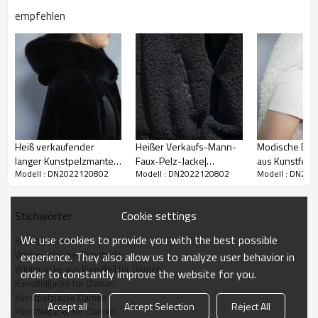
empfehlen
Heiße verkaufende braune
Kunstpelzjacke für Damen | Hersteller von
Heiß verkaufender
Heißer Verkaufs-Mann-
Modische Da
langer Kunstpelzmantel
Faux-Pelz-Jacke|
aus Kunstfell 
maßgeschneiderten Damen-
Modell : DN2022120802
Modell : DN2022120802
Modell : DN20
für Damen | Hersteller
Beliebte Design Herren
Design-Herste
Kunstpelzjacken
von maßgeschneiderten
Kunstpelzjacke
Kunstpelzjack
Damen-Kunstpelzjacken
Hersteller
Damen
Verpackung:
1 Stück im Polybeutel, flache Verpackung
Cookie settings
Stichwörter
Größe:
XS-3XL, unterstützt individuelle Größe
We use cookies to provide you with the best possible
Kunstpelzjacke
Hohe Qualität:
Aus Kunstfell, gute Atmungsaktivität, Wärmespeicherung,
Winterjacke aus Kunstpelz
experience. They also allow us to analyze user behavior in
feuchtigkeitsbeständig, umweltfreundlich und harmlos. Spezielles
Winterjacke aus Kunstfell für Damen
order to constantly improve the website for you.
Stickdesign, leicht und weich, leichte Elastizität und langlebig.
Kunstfelljacke für Damen
Kunstpelzjacke Damen
Anwendung:
YKK-Metallreißverschluss, Klebeband
Accept all
Accept Selection
Reject All
Kunstfelljacke für Damen