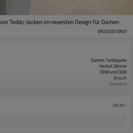
 von Teddy-Jacken im neuesten Design für Damen
DN2023010607
Damen Teddyjacke
Herbst Winter
ODM und OEM
Brauch
Gewebte
Kunstpelz
Keiner
Reißverschluss
MEHR
Keiner
Lang
Regulär
Keiner
Stand