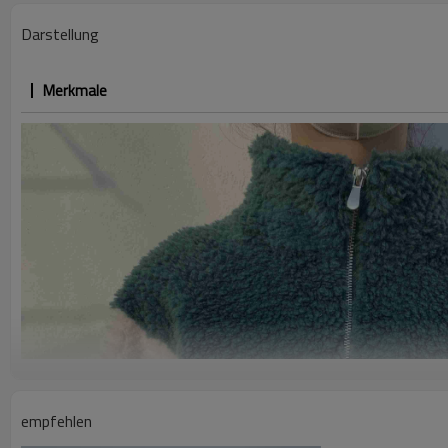
Dicke
Darstellung
Logo
Merkmale
empfehlen