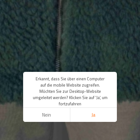
Erkannt, dass Sie über einen Computer
auf die mobile Website zugreifen.
Möchten Sie zur Desktop-Website
umgeleitet werden? Klicken Sie auf 'Ja', um
fortzufahren
Nein
Ja