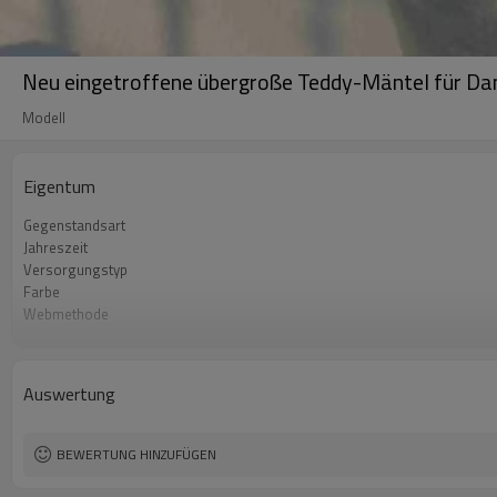
Neu eingetroffene übergroße Teddy-Mäntel für Dam
Modell
Eigentum
Gegenstandsart
Jahreszeit
Versorgungstyp
Farbe
Webmethode
Schalenmaterial
Futter-Material
Verschlussart
Auswertung
Füllung
Kleidergröße
Ärmel Stil
BEWERTUNG HINZUFÜGEN
Mit Kapuze
Kragen