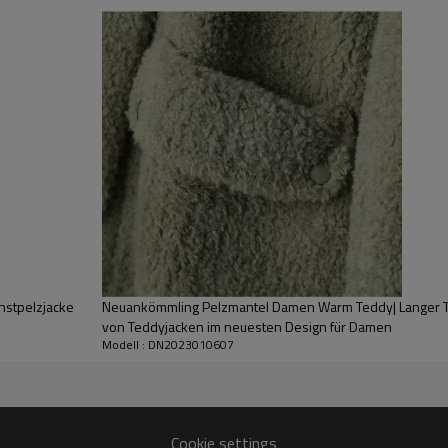
| Teddy-Mantel fü
Teddy-Jacken im 
Verpackung:
1 Stück im Polybeutel, 
Größe:
XS-3XL, unterstützt individue
Hohe Qualität:
Hergestellt aus Kunst
feuchtigkeitsbeständig, umweltfreundl
Anwendung:
Hochwertiges Teddyfell
nstpelzjacke
Neuankömmling Pelzmantel Damen Warm Teddy| Langer Te
von Teddyjacken im neuesten Design für Damen
Modell : DN2023010607
Cookie settings