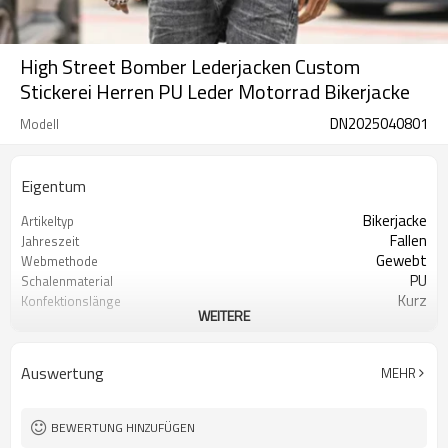
High Street Bomber Lederjacken Custom
Stickerei Herren PU Leder Motorrad Bikerjacke
DN2025040801
Modell
Eigentum
Bikerjacke
Artikeltyp
Fallen
Jahreszeit
Gewebt
Webmethode
PU
Schalenmaterial
Kurz
Konfektionslänge
WEITERE
Reißverschluss
Verschlusstyp
Stand
Kragen
Individuelles Logo
Logo
Auswertung
MEHR
BEWERTUNG HINZUFÜGEN