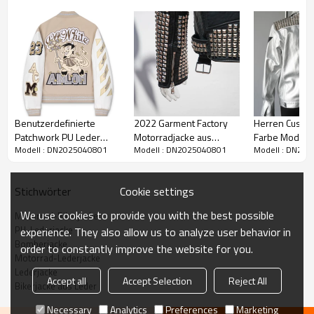
Benutzerdefinierte
2022 Garment Factory
Herren Custom
Patchwork PU Leder
Motorradjacke aus
Farbe Mode M
Modell : DN2025040801
Modell : DN2025040801
Modell : DN20
Stickerei Patches
Kunstleder |
Biker PU Lede
Letterman Varsity Jacke
Metallnietanwendung |
Bomber Baseball Jacke
Hersteller von
Cookie settings
Stichwörter
Modedesign-Jacken
We use cookies to provide you with the best possible
Motorrad-Bikerjacke
PU-Lederjacke
experience. They also allow us to analyze user behavior in
Bomberjacke
order to constantly improve the website for you.
Motorrad-Lederjacke
Lederjacke
Accept all
Accept Selection
Reject All
Bikerjacke aus Leder
Necessary
Analytics
Preferences
Marketing