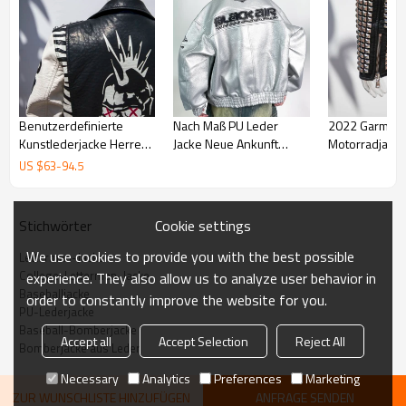
Benutzerdefinierte
Nach Maß PU Leder
2022 Garment
Kunstlederjacke Herren |
Jacke Neue Ankunft
Motorradjacke
Leopard Letterman Tech
Herren Motorrad Biker
Kunstleder |
US $
63
-
94.5
Druck | Moto-Jacke aus
Jacke
Metallnietanw
Kunstleder
Hersteller von
Modedesign-J
Cookie settings
Stichwörter
We use cookies to provide you with the best possible
Letterman-Jacke
College-Letterman-Jacke
experience. They also allow us to analyze user behavior in
Baseballjacke
order to constantly improve the website for you.
PU-Lederjacke
Baseball-Bomberjacke
Accept all
Accept Selection
Reject All
Bomberjacke aus Leder
Necessary
Analytics
Preferences
Marketing
ZUR WUNSCHLISTE HINZUFÜGEN
ANFRAGE SENDEN