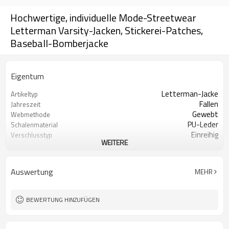
Hochwertige, individuelle Mode-Streetwear
Letterman Varsity-Jacken, Stickerei-Patches,
Baseball-Bomberjacke
Eigentum
Letterman-Jacke
Artikeltyp
Fallen
Jahreszeit
Gewebt
Webmethode
PU-Leder
Schalenmaterial
Einreihig
Verschlusstyp
WEITERE
Kurz
Konfektionslänge
Baseball-Kragen
Kragen
Individuelles Logo
Logo
Auswertung
MEHR
BEWERTUNG HINZUFÜGEN