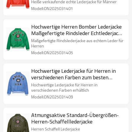
Heiße verkaufende echte Lederjacke für Männer
Modell:DN2025031401
Hochwertige Herren Bomber Lederjacke
Maßgefertigte Rindsleder Echtlederjacke
für Männer
Maßgefertigte Rindslederjacke aus echtem Leder für
Herren
Modell:DN2025031405
Hochwertige Lederjacke für Herren in
verschiedenen Farben zum besten
Verkaufspreis erhältlich. Lederjacke
Hochwertige Lederjacke für Herren in
verschiedenen Farben erhältlich
Modell:DN2025031409
Atmungsaktive Standard-Übergrößen-
Herren-Schaffelllederjacke
Herren Schaffell Lederjacke