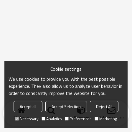
Cookie settings
We use cookies to provide you with the best possible
experience. They also allow us to analyze user behavior in
order to constantly improve the website for you.
Accept all
Accept Selection
Reject All
Startseite
Suche
Kategorie
Anfrage senden
Necessary
Analytics
Preferences
Marketing