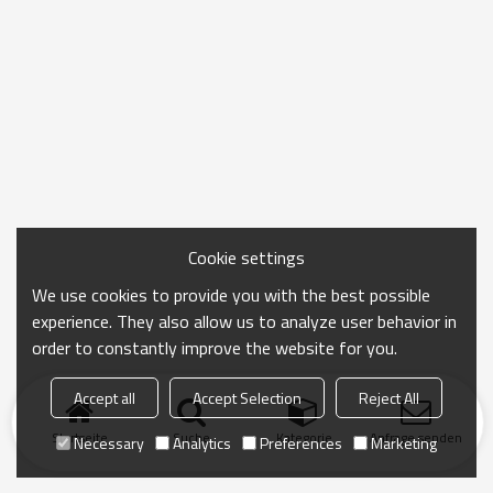
Cookie settings
We use cookies to provide you with the best possible
experience. They also allow us to analyze user behavior in
order to constantly improve the website for you.
Accept all
Accept Selection
Reject All
Startseite
Suche
Kategorie
Anfrage senden
Necessary
Analytics
Preferences
Marketing