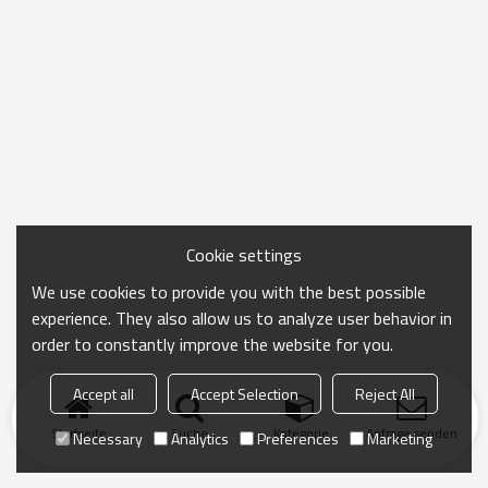
Cookie settings
We use cookies to provide you with the best possible
experience. They also allow us to analyze user behavior in
order to constantly improve the website for you.
Accept all
Accept Selection
Reject All
Startseite
Suche
Kategorie
Anfrage senden
Necessary
Analytics
Preferences
Marketing