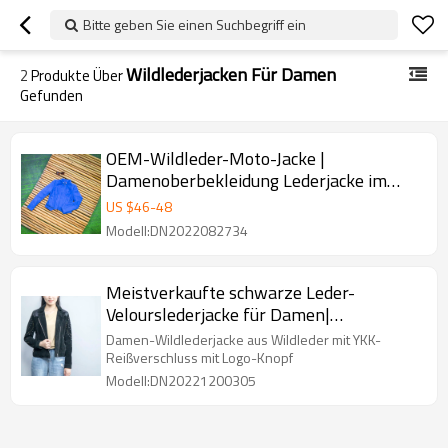
Bitte geben Sie einen Suchbegriff ein
Wildlederjacken Für Damen
2
Produkte Über
Gefunden
OEM-Wildleder-Moto-Jacke |
Damenoberbekleidung Lederjacke im
Biker-Stil | Kurze Wildlederjacke
US $
46
-
48
Modell:DN2022082734
Meistverkaufte schwarze Leder-
Velourslederjacke für Damen|
Hochwertiger Hersteller von Bikerjacken
Damen-Wildlederjacke aus Wildleder mit YKK-
Reißverschluss mit Logo-Knopf
Modell:DN20221200305