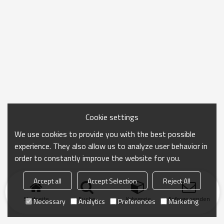
Cookie settings
We use cookies to provide you with the best possible
experience. They also allow us to analyze user behavior in
order to constantly improve the website for you.
Accept all
Accept Selection
Reject All
Startseite
Suche
Kategorie
Anfrage senden
Necessary
Analytics
Preferences
Marketing