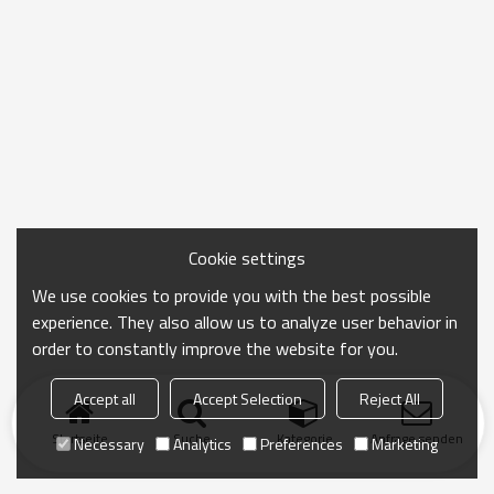
Cookie settings
We use cookies to provide you with the best possible
experience. They also allow us to analyze user behavior in
order to constantly improve the website for you.
Accept all
Accept Selection
Reject All
Startseite
Suche
Kategorie
Anfrage senden
Necessary
Analytics
Preferences
Marketing