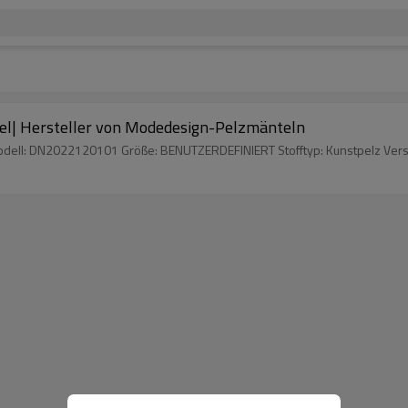
tel| Hersteller von Modedesign-Pelzmänteln
odell: DN2022120101 Größe: BENUTZERDEFINIERT Stofftyp: Kunstpelz Vers