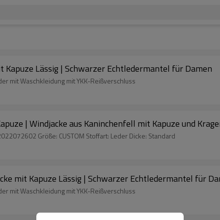
 Kapuze Lässig | Schwarzer Echtledermantel für Damen
r mit Waschkleidung mit YKK-Reißverschluss
Kapuze | Windjacke aus Kaninchenfell mit Kapuze und Krag
2022072602 Größe: CUSTOM Stoffart: Leder Dicke: Standard
cke mit Kapuze Lässig | Schwarzer Echtledermantel für D
r mit Waschkleidung mit YKK-Reißverschluss