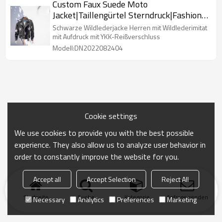
Custom Faux Suede Moto
Jacket|Taillengürtel Sterndruck|Fashion
Bomber Suede Jacket For Men
Schwarze Wildlederjacke Herren mit Wildlederimitat
mit Aufdruck mit YKK-Reißverschluss
Modell:DN2022082404
Cookie settings
We use cookies to provide you with the best possible
experience. They also allow us to analyze user behavior in
order to constantly improve the website for you.
Accept all
Accept Selection
Reject All
Startseite
Suche
Kategorie
Anfrage senden
Necessary
Analytics
Preferences
Marketing