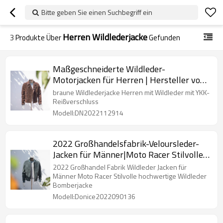
Bitte geben Sie einen Suchbegriff ein
Herren Wildlederjacke
3
Produkte Über
Gefunden
Maßgeschneiderte Wildleder-
Motorjacken für Herren | Hersteller von
Wildlederjacken mit heißen Verkäufen
braune Wildlederjacke Herren mit Wildleder mit YKK-
Reißverschluss
Modell:DN2022112914
2022 Großhandelsfabrik-Veloursleder-
Jacken für Männer|Moto Racer Stilvolle
Qualität|Veloursleder-Bomberjacke
2022 Großhandel Fabrik Wildleder Jacken für
Männer Moto Racer Stilvolle hochwertige Wildleder
Bomberjacke
Modell:Donice2022090136