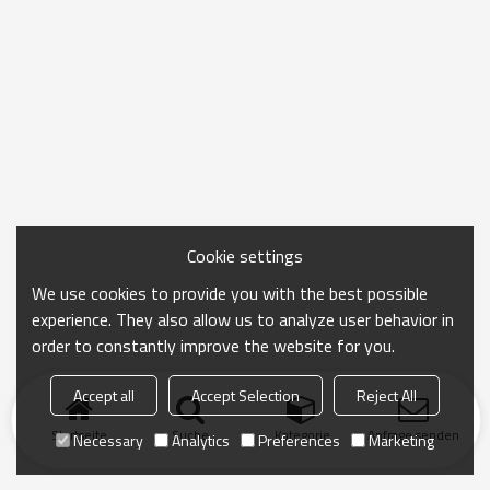
Cookie settings
We use cookies to provide you with the best possible
experience. They also allow us to analyze user behavior in
order to constantly improve the website for you.
Accept all
Accept Selection
Reject All
Startseite
Suche
Kategorie
Anfrage senden
Necessary
Analytics
Preferences
Marketing