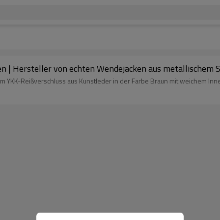
 | Hersteller von echten Wendejacken aus metallischem S
m YKK-Reißverschluss aus Kunstleder in der Farbe Braun mit weichem Inne