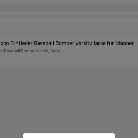
Logo Echtleder Baseball Bomber Varsity Jacke für Männer
er Baseball Bomber Varsity Jacke