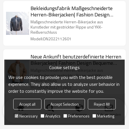
Bekleidungsfabrik Maßgeschneiderte
Herren-Bikerjacken| Fashion Design
Bikerjacke
Maßgeschneiderte Herren-Bikerjacke aus
Kunstleder mit gestrickter Rippe und YKK-
Reißverschluss
Modell:DN2022112601
Neue Ankunft benutzerdefinierte Herren
Bikerjacken| Fashion Design Bequeme
Cookie settings
Bikerjacke
Maßgeschneiderte Herren-Bikerjacke aus
Kunstleder mit gestrickter Rippe und YKK-
We use cookies to provide you with the best possible
Reißverschluss
experience. They also allow us to analyze user behavior in
Modell:DN2022112603
order to constantly improve the website for you.
Accept all
Accept Selection
Reject All
Startseite
Suche
Kategorie
Anfrage senden
Necessary
Analytics
Preferences
Marketing