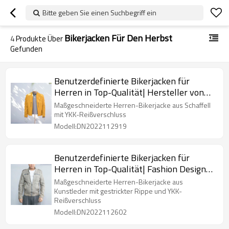
Bitte geben Sie einen Suchbegriff ein
Bikerjacken Für Den Herbst
4
Produkte Über
Gefunden
Benutzerdefinierte Bikerjacken für
Herren in Top-Qualität| Hersteller von
Modedesign-Bikerjacken
Maßgeschneiderte Herren-Bikerjacke aus Schaffell
mit YKK-Reißverschluss
Modell:DN2022112919
Benutzerdefinierte Bikerjacken für
Herren in Top-Qualität| Fashion Design
Bikerjacke
Maßgeschneiderte Herren-Bikerjacke aus
Kunstleder mit gestrickter Rippe und YKK-
Reißverschluss
Modell:DN2022112602