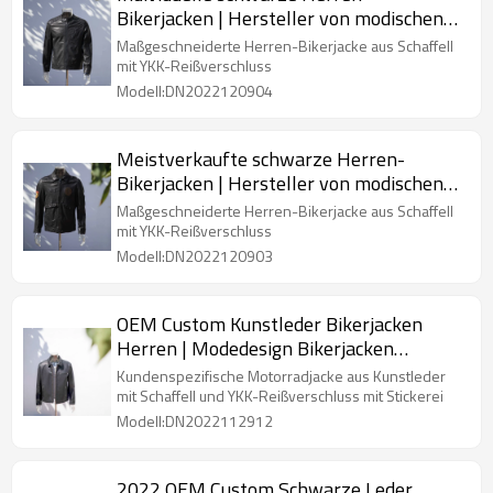
Bikerjacken | Hersteller von modischen
Bikerjacken
Maßgeschneiderte Herren-Bikerjacke aus Schaffell
mit YKK-Reißverschluss
Modell:DN2022120904
Meistverkaufte schwarze Herren-
Bikerjacken | Hersteller von modischen
Bikerjacken
Maßgeschneiderte Herren-Bikerjacke aus Schaffell
mit YKK-Reißverschluss
Modell:DN2022120903
OEM Custom Kunstleder Bikerjacken
Herren | Modedesign Bikerjacken
Hersteller
Kundenspezifische Motorradjacke aus Kunstleder
mit Schaffell und YKK-Reißverschluss mit Stickerei
Modell:DN2022112912
2022 OEM Custom Schwarze Leder