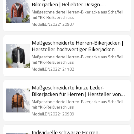
Bikerjacken | Beliebter Design-
Bikerjacken-Hersteller
Maßgeschneiderte Herren-Bikerjacke aus Schaffell
mit YKK-Reißverschluss
Modell:DN2022120907
Maßgeschneiderte Herren-Bikerjacken |
Hersteller hochwertiger Bikerjacken
Maßgeschneiderte Herren-Bikerjacke aus Schaffell
mit YKK-Reißverschluss
Modell:DN2022121102
Maßgeschneiderte kurze Leder-
Bikerjacken für Herren | Hersteller von
Bikerjacken im modischen Design
Maßgeschneiderte Herren-Bikerjacke aus Schaffell
mit YKK-Reißverschluss
Modell:DN2022120909
Individuelle schwarze Herren-