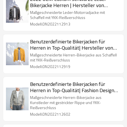
Bikerjacke Herren | Hersteller von
Bikerjacken im neuesten Design
Maßgeschneiderte Leder-Motorradjacke mit
Schaffell mit YKK-Reißverschluss
Modell:DN2022112913
Benutzerdefinierte Bikerjacken für
Herren in Top-Qualität| Hersteller von
Modedesign-Bikerjacken
Maßgeschneiderte Herren-Bikerjacke aus Schaffell
mit YKK-Reißverschluss
Modell:DN2022112919
Benutzerdefinierte Bikerjacken für
Herren in Top-Qualität| Fashion Design
Bikerjacke
Maßgeschneiderte Herren-Bikerjacke aus
Kunstleder mit gestrickter Rippe und YKK-
Reißverschluss
Modell:DN2022112602