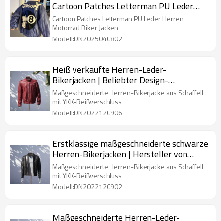
Cartoon Patches Letterman PU Leder
Herren Motorrad Biker Jacken
Cartoon Patches Letterman PU Leder Herren
Motorrad Biker Jacken
Modell:DN2025040802
Heiß verkaufte Herren-Leder-
Bikerjacken | Beliebter Design-
Bikerjacken-Hersteller
Maßgeschneiderte Herren-Bikerjacke aus Schaffell
mit YKK-Reißverschluss
Modell:DN2022120906
Erstklassige maßgeschneiderte schwarze
Herren-Bikerjacken | Hersteller von
modischen Bikerjacken
Maßgeschneiderte Herren-Bikerjacke aus Schaffell
mit YKK-Reißverschluss
Modell:DN2022120902
Maßgeschneiderte Herren-Leder-