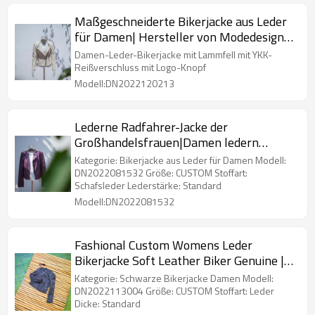
Maßgeschneiderte Bikerjacke aus Leder
für Damen| Hersteller von Modedesign-
Bikerjacken
Damen-Leder-Bikerjacke mit Lammfell mit YKK-
Reißverschluss mit Logo-Knopf
Modell:DN2022120213
Lederne Radfahrer-Jacke der
Großhandelsfrauen|Damen ledern
kundenspezifisches echtes
Kategorie: Bikerjacke aus Leder für Damen Modell:
Motorrad|Lederjacke-Mantel
DN2022081532 Größe: CUSTOM Stoffart:
Schafsleder Lederstärke: Standard
Modell:DN2022081532
Fashional Custom Womens Leder
Bikerjacke Soft Leather Biker Genuine |
Schwarze Motorradjacke für Damen
Kategorie: Schwarze Bikerjacke Damen Modell:
DN2022113004 Größe: CUSTOM Stoffart: Leder
Dicke: Standard