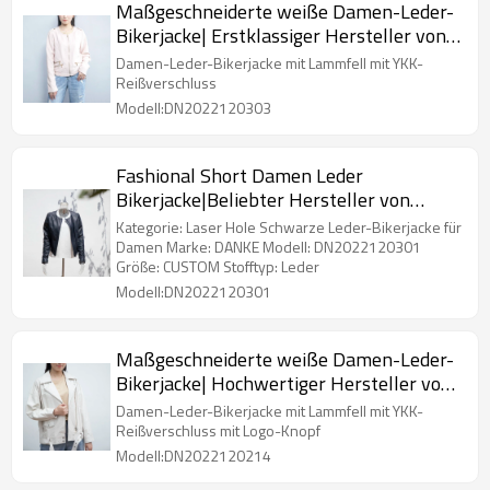
Maßgeschneiderte weiße Damen-Leder-
Bikerjacke| Erstklassiger Hersteller von
Bikerjacken
Damen-Leder-Bikerjacke mit Lammfell mit YKK-
Reißverschluss
Modell:DN2022120303
Fashional Short Damen Leder
Bikerjacke|Beliebter Hersteller von
Lederjacken|Laser Hole Fasional Damen
Kategorie: Laser Hole Schwarze Leder-Bikerjacke für
Jacken
Damen Marke: DANKE Modell: DN2022120301
Größe: CUSTOM Stofftyp: Leder
Modell:DN2022120301
Maßgeschneiderte weiße Damen-Leder-
Bikerjacke| Hochwertiger Hersteller von
Bikerjacken
Damen-Leder-Bikerjacke mit Lammfell mit YKK-
Reißverschluss mit Logo-Knopf
Modell:DN2022120214