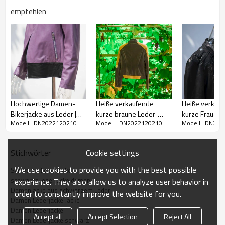
empfehlen
Fashional kurze schwarze Leder-
Bikerjacke für Damen | Hersteller von
Hochwertige Damen-
Heiße verkaufende
Heiße verkau
Bikerjacke aus Leder |
kurze braune Leder-
kurze Frauen
Lederjacken mit hochwertigem Design
Modell : DN2022120210
Modell : DN2022120210
Modell : DN20
Hersteller von
Bikerjacke für Damen |
lederne Biker
Modedesign-
Hersteller von
Jacke|Beliebte
Paket:
1 Stück im Polybeutel, flache Verpackung
Lederjacken
hochwertigen
Entwurfs-Lede
Größe:
XS-3XL, unterstützt benutzerdefinierte Größe
Cookie settings
Stichwörter
Lederjacken
Hersteller
Hohe Qualität: Aus Schaffell, gute Atmungsaktivität, Wärmespeicherung,
We use cookies to provide you with the best possible
Schwarze Lederjacke
feuchtigkeitsbeständig, umweltfreundlich und harmlos. Spezielles
schwarze lederjacke damen
experience. They also allow us to analyze user behavior in
Stickdesign, leicht und weich, leichte Elastizität und langlebig.
Damenjacke aus schwarzem Leder
order to constantly improve the website for you.
Anwendung:
Damen Lederjacke Jacke
Damen Lederjacke
Accept all
Accept Selection
Reject All
Damen Lederjacke schwarz