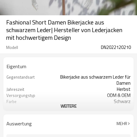
Fashional Short Damen Bikerjacke aus
schwarzem Leder| Hersteller von Lederjacken
mit hochwertigem Design
DN2022120210
Modell
Eigentum
Bikerjacke aus schwarzem Leder für
Gegenstandsart
Damen
Herbst
Jahreszeit
ODM & OEM
Versorgungstyp
Schwarz
Farbe
WEITERE
Nicht gewebt
Webmethode
Leder
Schalenmaterial
100% Polyester
Futter-Material
Auswertung
MEHR
Reißverschluss
Verschlusstyp
NEIN
Füllung