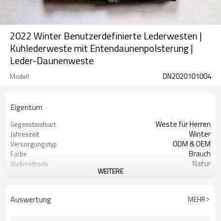
2022 Winter Benutzerdefinierte Lederwesten |
Kuhlederweste mit Entendaunenpolsterung |
Leder-Daunenweste
DN2020101004
Modell
Eigentum
Weste für Herren
Gegenstandsart
Winter
Jahreszeit
ODM & OEM
Versorgungstyp
Brauch
Farbe
Natur
Webmethode
WEITERE
Polyester
Schalenmaterial
Reißverschluss
Verschlusstyp
Ducken Sie sich
Füllung
Auswertung
MEHR
Regulär
Kleidergröße
Regulär
Ärmel Stil