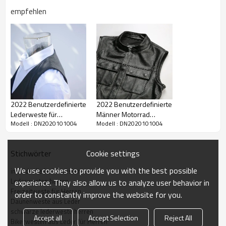
empfehlen
2022 Winter Benutzerdefinierte
Lederwesten | Kuhlederweste mit
2022 Benutzerdefinierte
2022 Benutzerdefinierte
Lederweste für
Männer Motorrad
Entendaunenpolsterung | Leder-
Modell : DN2020101004
Modell : DN2020101004
Herren|Hot-Sales Mode
Lederwesten |Hot-Sales
Daunenweste
Lederweste
Mode Lederweste
Bekleidungshersteller
Hersteller
Paket:
1 Stück im Polybeutel, flache Verpackung
Cookie settings
Stichwörter
Größe:
M-3XL, unterstützt benutzerdefinierte Größe
We use cookies to provide you with the best possible
individuelle Lederwesten
Hohe Qualität:
Aus Rindsleder
,
gute Atmungsaktivität,
Lederwesten herren
experience. They also allow us to analyze user behavior in
Wärmespeicherung, feuchtigkeitsbeständig, umweltfreundlich und
Freizeitweste für Herren
order to constantly improve the website for you.
harmlos. Solide Farbe, leicht und weich, leichte Elastizität und langlebig.
Daunenweste aus Leder
schwarze lederweste herren
Anwendung:
Weiße Entendaunen, Logo-Metallknopf, Ykk-
Accept all
Accept Selection
Reject All
Bikerwesten aus Leder für Herren
Reißverschluss, daunendichtes Futter