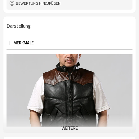
Stand
Kragen
BEWERTUNG HINZUFÜGEN
Regulär
Dicke
Kundenspezifisches Logo
Logo
Darstellung
MERKMALE
WEITERE