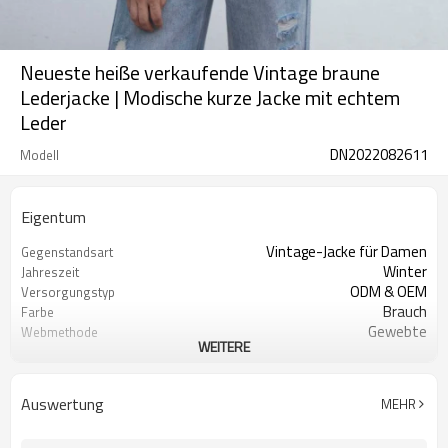
Neueste heiße verkaufende Vintage braune
Lederjacke | Modische kurze Jacke mit echtem
Leder
DN2022082611
Modell
Eigentum
Vintage-Jacke für Damen
Gegenstandsart
Winter
Jahreszeit
ODM & OEM
Versorgungstyp
Brauch
Farbe
Gewebte
Webmethode
WEITERE
Leder
Schalenmaterial
100% Polyester
Futter-Material
Reißverschluss
Verschlusstyp
Auswertung
MEHR
100% Polyester
Füllung
Regulär
Kleidergröße