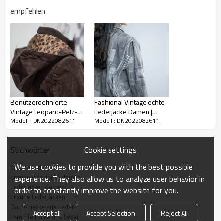
empfehlen
Neueste heiße verkaufende Vintage
braune Lederjacke | Modische kurze Jacke
Benutzerdefinierte
Fashional Vintage echte
Vintage Leopard-Pelz-
Lederjacke Damen |
mit echtem Leder
Modell : DN2022082611
Modell : DN2022082611
Jacke |
Jacke aus echtem Leder
im Denim-Look mit
Paket:
1 Stück im Polybeutel, flache Verpackung
Schafdruck
Größe:
XS-3XL, unterstützt benutzerdefinierte Größe
Cookie settings
Stichwörter
Hohe Qualität:
We use cookies to provide you with the best possible
braune Lederjacke
braune lederjacke damen
Anwendung:
experience. They also allow us to analyze user behavior in
Lederjacken damen
order to constantly improve the website for you.
braune Lederjacken
Beschreibung der braunen lederjacke damen
Damenjacke aus Leder
Accept all
Accept Selection
Reject All
Lammfelljacke aus Leder