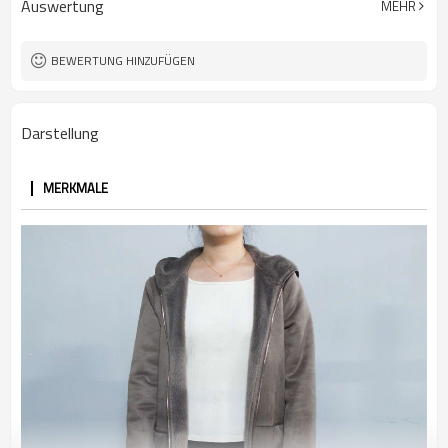
Auswertung
MEHR
100 STÜCKE
MOQ
BEWERTUNG HINZUFÜGEN
Darstellung
MERKMALE