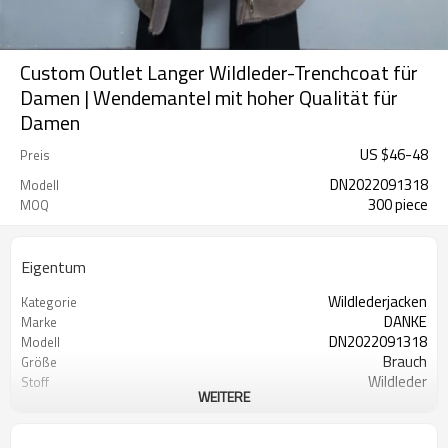
Custom Outlet Langer Wildleder-Trenchcoat für
Damen | Wendemantel mit hoher Qualität für
Damen
US $
46
-
48
Preis
DN2022091318
Modell
300 piece
MOQ
Eigentum
Wildlederjacken
Kategorie
DANKE
Marke
DN2022091318
Modell
Brauch
Größe
Wildleder
Stoff
WEITERE
Regulär
Ärmel
Standard
Dicke
Ja
Mit Kapuze