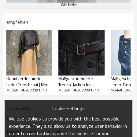
WEITERE
empfehlen
Custom Outlet Langer Wildleder-
Trenchcoat für Damen | Wendemantel
Benutzerdefinierte
Maßgeschneiderte
Maßgeschneid
Leder Trenchcoat | Neue
Trench-Jacken für
Leder-Trenchc
mit hoher Qualität für Damen
Modell : DN2022091318
Modell : DN2022091318
Modell : DN20
Mode Windbreaker
Damen| Hersteller von
Mode-Schaffel
Schaffell Lederjacke |
Modedesign-
Lederjacke
Paket:
1 Stück im Polybeutel, flache Verpackung
Leder Trenchcoat
Trenchcoats
Größe:
XS-2XL, unterstützt benutzerdefinierte Größe
Cookie settings
Stichwörter
Hohe Qualität:
Aus Schafsleder, gute Atmungsaktivität,
We use cookies to provide you with the best possible
Trenchcoat aus Wildleder
Wärmespeicherung, feuchtigkeitsbeständig, umweltfreundlich und
wildleder-trenchcoat damen
experience. They also allow us to analyze user behavior in
unbedenklich. Solides Design, leicht und weich, leichte Elastizität und
Trenchcoat aus Wildlederimitat
order to constantly improve the website for you.
langlebig.