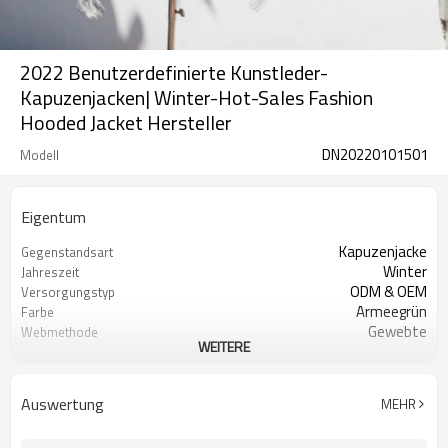
2022 Benutzerdefinierte Kunstleder-
Kapuzenjacken| Winter-Hot-Sales Fashion
Hooded Jacket Hersteller
DN20220101501
Modell
Eigentum
Kapuzenjacke
Gegenstandsart
Winter
Jahreszeit
ODM & OEM
Versorgungstyp
Armeegrün
Farbe
Gewebte
Webmethode
WEITERE
Kunstleder
Schalenmaterial
100% Polyester
Futter-Material
Reißverschluss
Verschlusstyp
Auswertung
MEHR
100% Polyester
Füllung
Regulär
Kleidergröße